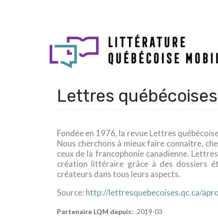
Aller
au
Navigation
contenu
principale
principal
Lettres québécoises
Fondée en 1976, la revue Lettres québécoises
Nous cherchons à mieux faire connaître, chez
ceux de la francophonie canadienne. Lettres
création littéraire grâce à des dossiers é
créateurs dans tous leurs aspects.
Source:
http://lettresquebecoises.qc.ca/apr
Partenaire LQM depuis
2019-03