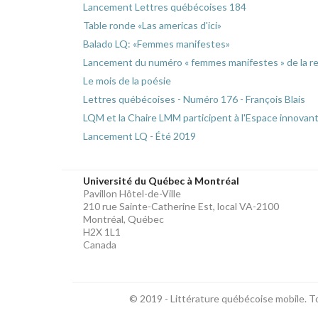
Lancement Lettres québécoises 184
Table ronde «Las americas d'ici»
Balado LQ: «Femmes manifestes»
Lancement du numéro « femmes manifestes » de la r
Le mois de la poésie
Lettres québécoises - Numéro 176 - François Blais
LQM et la Chaire LMM participent à l'Espace innovant
Lancement LQ - Été 2019
Université du Québec à Montréal
Pavillon Hôtel-de-Ville
210 rue Sainte-Catherine Est, local VA-2100
Montréal, Québec
H2X 1L1
Canada
© 2019 - Littérature québécoise mobile. T