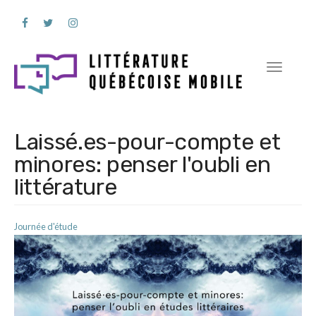
Aller
au
contenu
principal
Toggle
navigation
Laissé.es-pour-compte et
minores: penser l'oubli en
littérature
Journée d'étude